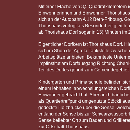
Mit einer Fläche von 3,5 Quadratkilometern i
Einwohnerinnen und Einwohner. Thörishaus l
sich an der Autobahn A 12 Bern-Fribourg. Gr
Thörishaus verfügt als Besonderheit gleich ü
ab Thörishaus Dorf sogar in 13) Minuten im
Eigentlicher Dorfkern ist Thörishaus Dorf. H
sich im Shop der Agrola Tankstelle zwischen 
Arbeitsplätze anbieten. Bekannteste Unter
Impfinstitut am Dorfausgang Richtung Oberri
Teil des Dorfes gehört zum Gemeindegebie
Kindergarten und Primarschule befinden sich 
einem lebhaften, abwechslungsreichen Dorf
Einwohner gebracht hat. Aber auch bauliche 
als Quartiertreffpunkt umgenutzte Stöckli a
gedeckte Holzbrücke über die Sense, welche
entlang der Sense bis zur Schwarzwasserbrü
Sense beliebter Ort zum Baden und Grillier
zur Ortschaft Thörishaus.