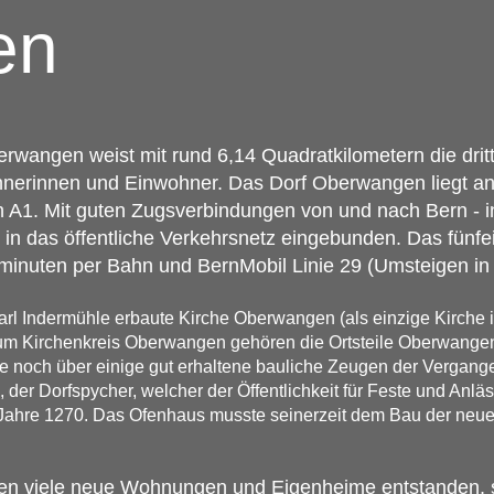
en
erwangen weist mit rund 6,14 Quadratkilometern die dri
wohnerinnen und Einwohner. Das Dorf Oberwangen liegt a
hn A1. Mit guten Zugsverbindungen von und nach Bern - 
in das öffentliche Verkehrsnetz eingebunden. Das fünfe
hrminuten per Bahn und BernMobil Linie 29 (Umsteigen i
rl Indermühle erbaute Kirche Oberwangen (als einzige Kirche 
 Zum Kirchenkreis Oberwangen gehören die Ortsteile Oberwang
he noch über einige gut erhaltene bauliche Zeugen der Vergang
 der Dorfspycher, welcher der Öffentlichkeit für Feste und Anlä
ahre 1270. Das Ofenhaus musste seinerzeit dem Bau der neuen 
hren viele neue Wohnungen und Eigenheime entstanden,