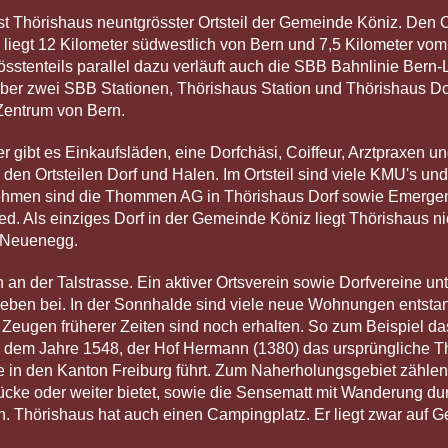
st Thörishaus neuntgrösster Ortsteil der Gemeinde Köniz. Den O
iegt 12 Kilometer südwestlich von Bern und 7,5 Kilometer vom 
össtenteils parallel dazu verläuft auch die SBB Bahnlinie Ber
ber zwei SBB Stationen, Thörishaus Station und Thörishaus Dorf
 Zentrum von Bern.
ier gibt es Einkaufsläden, eine Dorfchäsi, Coiffeur, Arztpraxen 
den Ortsteilen Dorf und Halen. Im Ortsteil sind viele KMU's un
nehmen sind die Thommen AG in Thörishaus Dorf sowie Emergen
ed. Als einziges Dorf in der Gemeinde Köniz liegt Thörishaus ni
t Neuenegg.
an der Talstrasse. Ein aktiver Ortsverein sowie Dorfvereine un
leben bei. In der Sonnhalde sind viele neue Wohnungen entst
Zeugen früherer Zeiten sind noch erhalten. So zum Beispiel da
us dem Jahre 1548, der Hof Hermann (1380) das ursprüngliche T
 in den Kanton Freiburg führt. Zum Naherholungsgebiet zähle
cke oder weiter bietet, sowie die Sensematt mit Wanderung dur
en. Thörishaus hat auch einen Campingplatz. Er liegt zwar auf