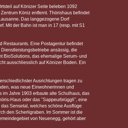
rtsteil auf Könizer Seite beleben 1092
Zentrum Köniz entfernt. Thörishaus befindet
n-Lausanne. Das langgezogene Dorf
. Mit der Bahn ist man in 17 (resp. mit S1
und Restaurants. Eine Postagentur befindet
d Dienstleistungsbetriebe ansässig, die
t BioSolutions, das ehemalige Serum- und
cht ausschliesslich auf Könizer Boden. Ein
terschiedlichster Ausrichtungen tragen zu
anden, was neue Einwohnerinnen und
s im Jahre 1903 erbaute alte Schulhaus, das
höris-Haus oder das "Sappeurbrüggli", eine
n das Sensetal, welches schöne Ausflüge
ch den Scherligraben. Im Sommer ist die
 Gemeindegebiet von Neuenegg, gehört aber