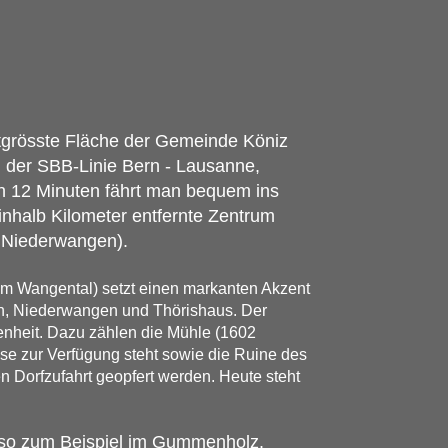
ttgrösste Fläche der Gemeinde Köniz
n der SBB-Linie Bern - Lausanne,
in 12 Minuten fährt man bequem ins
inhalb Kilometer entfernte Zentrum
n Niederwangen).
im Wangental) setzt einen markanten Akzent
en, Niederwangen und Thörishaus. Der
enheit. Dazu zählen die Mühle (1602
sse zur Verfügung steht sowie die Ruine des
Dorfzufahrt geopfert werden. Heute steht
 so zum Beispiel im Gummenholz.