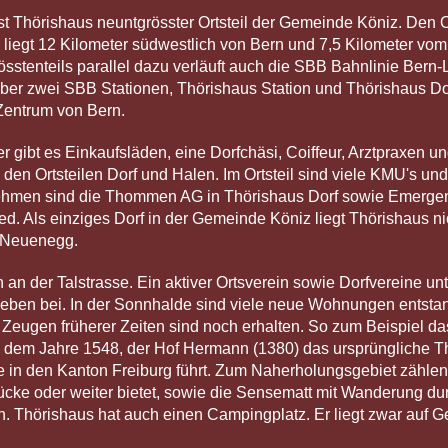
st Thörishaus neuntgrösster Ortsteil der Gemeinde Köniz. Den O
iegt 12 Kilometer südwestlich von Bern und 7,5 Kilometer vom 
össtenteils parallel dazu verläuft auch die SBB Bahnlinie Ber
ber zwei SBB Stationen, Thörishaus Station und Thörishaus Dorf
 Zentrum von Bern.
ier gibt es Einkaufsläden, eine Dorfchäsi, Coiffeur, Arztpraxen 
den Ortsteilen Dorf und Halen. Im Ortsteil sind viele KMU's un
nehmen sind die Thommen AG in Thörishaus Dorf sowie Emergen
ed. Als einziges Dorf in der Gemeinde Köniz liegt Thörishaus ni
t Neuenegg.
an der Talstrasse. Ein aktiver Ortsverein sowie Dorfvereine un
leben bei. In der Sonnhalde sind viele neue Wohnungen entst
Zeugen früherer Zeiten sind noch erhalten. So zum Beispiel da
us dem Jahre 1548, der Hof Hermann (1380) das ursprüngliche T
 in den Kanton Freiburg führt. Zum Naherholungsgebiet zähle
cke oder weiter bietet, sowie die Sensematt mit Wanderung dur
en. Thörishaus hat auch einen Campingplatz. Er liegt zwar auf