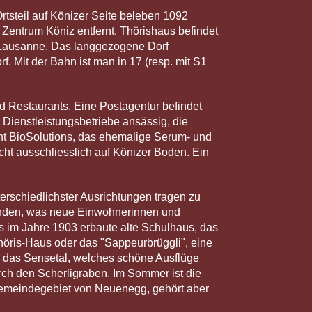
rtsteil auf Könizer Seite beleben 1092
Zentrum Köniz entfernt. Thörishaus befindet
n-Lausanne. Das langgezogene Dorf
. Mit der Bahn ist man in 17 (resp. mit S1
und Restaurants. Eine Postagentur befindet
d Dienstleistungsbetriebe ansässig, die
t BioSolutions, das ehemalige Serum- und
cht ausschliesslich auf Könizer Boden. Ein
terschiedlichster Ausrichtungen tragen zu
anden, was neue Einwohnerinnen und
s im Jahre 1903 erbaute alte Schulhaus, das
höris-Haus oder das "Sappeurbrüggli", eine
n das Sensetal, welches schöne Ausflüge
ch den Scherligraben. Im Sommer ist die
 Gemeindegebiet von Neuenegg, gehört aber