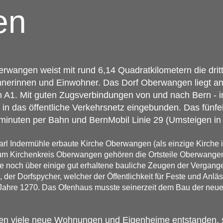
en
erwangen weist mit rund 6,14 Quadratkilometern die dri
wohnerinnen und Einwohner. Das Dorf Oberwangen liegt a
hn A1. Mit guten Zugsverbindungen von und nach Bern - 
in das öffentliche Verkehrsnetz eingebunden. Das fünfe
hrminuten per Bahn und BernMobil Linie 29 (Umsteigen i
rl Indermühle erbaute Kirche Oberwangen (als einzige Kirche 
 Zum Kirchenkreis Oberwangen gehören die Ortsteile Oberwang
he noch über einige gut erhaltene bauliche Zeugen der Vergang
 der Dorfspycher, welcher der Öffentlichkeit für Feste und Anlä
ahre 1270. Das Ofenhaus musste seinerzeit dem Bau der neuen 
hren viele neue Wohnungen und Eigenheime entstanden,