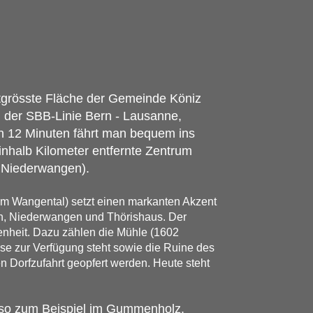
ttgrösste Fläche der Gemeinde Köniz
n der SBB-Linie Bern - Lausanne,
in 12 Minuten fährt man bequem ins
inhalb Kilometer entfernte Zentrum
n Niederwangen).
im Wangental) setzt einen markanten Akzent
en, Niederwangen und Thörishaus. Der
enheit. Dazu zählen die Mühle (1602
sse zur Verfügung steht sowie die Ruine des
Dorfzufahrt geopfert werden. Heute steht
 so zum Beispiel im Gummenholz.